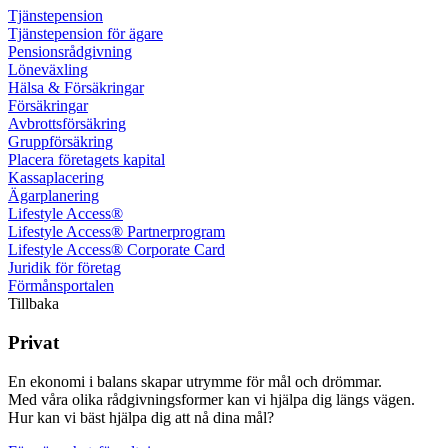
Tjänste­pension
Tjänste­pension för ägare
Pensions­rådgivning
Löne­växling
Hälsa & Försäkringar
Försäkringar
Avbrotts­försäkring
Grupp­försäkring
Placera företagets kapital
Kassa­placering
Ägar­planering
Lifestyle Access®
Lifestyle Access® Partnerprogram
Lifestyle Access® Corporate Card
Juridik för företag
Förmånsportalen
Tillbaka
Privat
En ekonomi i balans skapar utrymme för mål och drömmar.
Med våra olika rådgivningsformer kan vi hjälpa dig längs vägen.
Hur kan vi bäst hjälpa dig att nå dina mål?