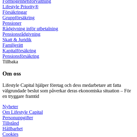
Förmögenhets­förvaltning
Lifestyle Priority®
Försäkringar
Grupp­försäkring
Pensioner
Rådgivning inför utbetalning
Pensions­rådgivning
Skatt & Juridik
Familje­rätt
Kapital­försäkring
Pensions­försäkring
Tillbaka
Om oss
Lifestyle Capital hjälper företag och dess medarbetare att fatta
välgrundade beslut som påverkar deras ekonomiska situation – För
en tryggare framtid
Nyheter
Om Lifestyle Capital
Person­uppgifter
Tillstånd
Hållbarhet
Cookies