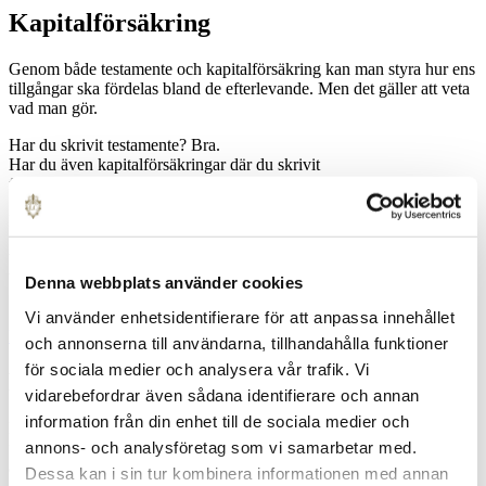
Kapital­försäkring
Genom både testamente och kapitalförsäkring kan man styra hur ens
tillgångar ska fördelas bland de efterlevande. Men det gäller att veta
vad man gör.
Har du skrivit testamente? Bra.
Har du även kapitalförsäkringar där du skrivit
förmåntagarförordnanden? Det är också bra.
Men se upp – om du inte har koll på helheten så kanske
förmögenheten hamnar någon annanstans än där du tänkte från
början. Ett förmånstagarförordnande kan nämligen styra utfallande
belopp från en försäkring på ett helt annat sätt än testamentet.
Denna webbplats använder cookies
Vi använder enhetsidentifierare för att anpassa innehållet
Läs mer
och annonserna till användarna, tillhandahålla funktioner
för sociala medier och analysera vår trafik. Vi
Planera för framtiden
vidarebefordrar även sådana identifierare och annan
information från din enhet till de sociala medier och
Kapitalförsäkringar och andra försäkringar med
annons- och analysföretag som vi samarbetar med.
förmånstagarförordnanden
är viktiga att ta hänsyn till när du skriver testamente
Dessa kan i sin tur kombinera informationen med annan