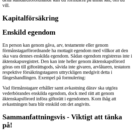
vill.
Kapital­försäkring
Enskild egendom
En person kan genom gåva, arv, testamente eller genom
förmånstagarförordnande ha mottagit egendom med villkor att den
ska vara dennes enskilda egendom. Sådan egendom registreras inte i
äktenskapsregistret. Den kan inte heller genom äktenskapsförord
göras om till giftorättsgods, såvida inte givaren, arvlåtaren, testatorn
respektive försäkringstagaren uttryckligen medgivit detta i
fångeshandlingen. Exempel på formulering:
Vad förmånstagare erhåller samt avkastning därav ska utgöra
vederbörandes enskilda egendom, dock med rätt att genom
äktenskapsförord införa giftorätt i egendomen. Kom ihåg att
avkastningen bara blir enskild om det angivits.
Sammanfattningsvis - Viktigt att tänka
på!