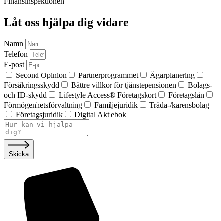
Finansinspektionen
Låt oss hjälpa dig vidare
Namn
Telefon
E-post
Second Opinion
Partnerprogrammet
Ägar­planering
Försäkringsskydd
Bättre villkor för tjänstepensionen
Bolags-
och ID-skydd
Lifestyle Access® Företagskort
Företagslån
Förmögenhets­förvaltning
Familjejuridik
Träda-/karensbolag
Företagsjuridik
Digital Aktiebok
Skicka