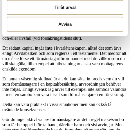
Vad är ett förmånstagarordnande?
Tillåt urval
Ett förmånstagarförordnande reglerar vem eller vilka som ska få ett
utfallande belopp från en kapital- eller pensionsförsäkring.
Avvisa
I en kapitalförsäkring (och kapitallivräntor) kan vem som helst vara
förmånstagare. Ett förmånstagarförordnande kan gälla vid dödsfall
och/eller livsfall (vid försäkringstidens slut).
Ett sådant kapital ingår
inte
i kvarlåtenskapen, alltså det som ärvs
enligt Ärvdabalken och som regleras i ett testamente. Det medför att
du måste förse ett förmånstagarförordnandet med de villkor som du
vill ska gälla, till exempel att utbetalningarna ska vara mottagarens
enskilda egendom.
En annan väsentlig skillnad är att du kan sätta in precis vem du vill
som förmånstagare i en kapitalförsäkring, arvsordningen behöver
inte följas. Enligt svensk lag ärver till exempel inte sambos varandra
– men en sambo kan vara insatt som förmånstagare i en försäkring.
Detta kan vara praktiskt i vissa situationer men kan också få
oväntade konsekvenser.
Gör du inget aktivt val av förmånstagare är det i regel make/sambo
som får beloppet i första hand, därefter barn och sist arvingar. Men
detta standardförordnande kan du formulera på annat sätt, om du