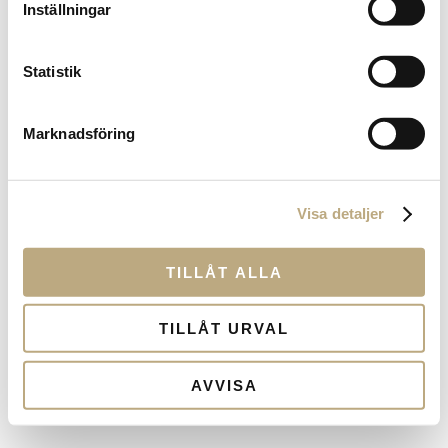
försäkringspremier samt dina totala innehav i fonder
Inställningar
och andra tillgångar.
Statistik
Om du har problem med att logga in, vänligen kontakta
oss på
info@lifestylecapital.se
Marknadsföring
LOGGA IN
Visa detaljer
SAKNAR DU INLOGGNING?
TILLÅT ALLA
TILLÅT URVAL
AVVISA