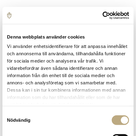
Denna webbplats använder cookies
Vi använder enhetsidentifierare för att anpassa innehållet
och annonserna till användarna, tillhandahålla funktioner
TILLBAKA
för sociala medier och analysera vår trafik. Vi
vidarebefordrar även sådana identifierare och annan
information från din enhet till de sociala medier och
Logga in på Mina Sidor
annons- och analysföretag som vi samarbetar med.
Dessa kan i sin tur kombinera informationen med annan
På Mina Sidor sammanställer vi alla dina pensioner,
information som du har tillhandahållit eller som de har
försäkringar, fonder och övriga tillgångar på ett
samlat in när du har använt deras tjänster.
lättförståeligt och överskådligt sätt.
Samtyckesval
Nödvändig
Här får du en tydlig överblick över ditt
försäkringsskydd, ditt sparande, dina pensions- och