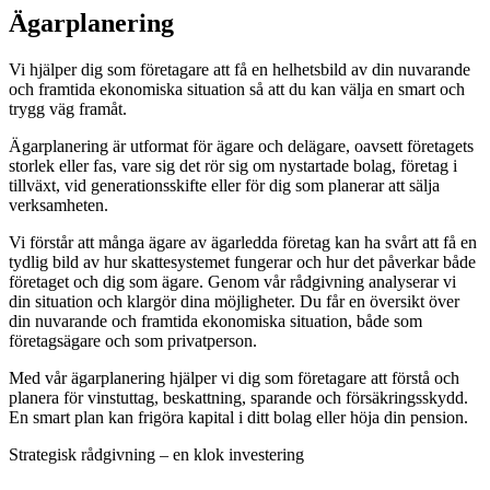
Ägar­planering
Vi hjälper dig som företagare att få en helhetsbild av din nuvarande
och framtida ekonomiska situation så att du kan välja en smart och
trygg väg framåt.
Ägarplanering är utformat för ägare och delägare, oavsett företagets
storlek eller fas, vare sig det rör sig om nystartade bolag, företag i
tillväxt, vid generationsskifte eller för dig som planerar att sälja
verksamheten.
Vi förstår att många ägare av ägarledda företag kan ha svårt att få en
tydlig bild av hur skattesystemet fungerar och hur det påverkar både
företaget och dig som ägare. Genom vår rådgivning analyserar vi
din situation och klargör dina möjligheter. Du får en översikt över
din nuvarande och framtida ekonomiska situation, både som
företagsägare och som privatperson.
Med vår ägarplanering hjälper vi dig som företagare att förstå och
planera för vinstuttag, beskattning, sparande och försäkringsskydd.
En smart plan kan frigöra kapital i ditt bolag eller höja din pension.
Strategisk rådgivning – en klok investering