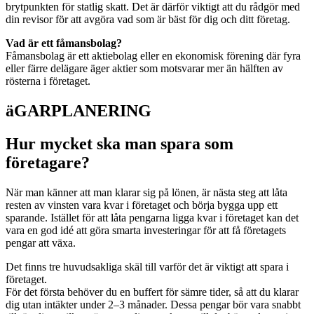
brytpunkten för statlig skatt. Det är därför viktigt att du rådgör med
din revisor för att avgöra vad som är bäst för dig och ditt företag.
Vad är ett fåmansbolag?
Fåmansbolag är ett aktiebolag eller en ekonomisk förening där fyra
eller färre delägare äger aktier som motsvarar mer än hälften av
rösterna i företaget.
äGARPLANERING
Hur mycket ska man spara som
företagare?
När man känner att man klarar sig på lönen, är nästa steg att låta
resten av vinsten vara kvar i företaget och börja bygga upp ett
sparande. Istället för att låta pengarna ligga kvar i företaget kan det
vara en god idé att göra smarta investeringar för att få företagets
pengar att växa.
Det finns tre huvudsakliga skäl till varför det är viktigt att spara i
företaget.
För det första behöver du en buffert för sämre tider, så att du klarar
dig utan intäkter under 2–3 månader. Dessa pengar bör vara snabbt