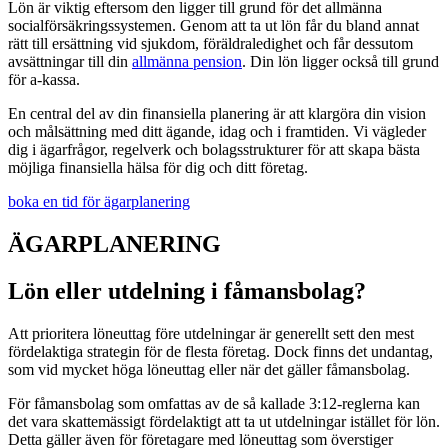
Lön är viktig eftersom den ligger till grund för det allmänna
socialförsäkringssystemen. Genom att ta ut lön får du bland annat
rätt till ersättning vid sjukdom, föräldraledighet och får dessutom
avsättningar till din
allmänna pension
. Din lön ligger också till grund
för a-kassa.
En central del av din finansiella planering är att klargöra din vision
och målsättning med ditt ägande, idag och i framtiden. Vi vägleder
dig i ägarfrågor, regelverk och bolagsstrukturer för att skapa bästa
möjliga finansiella hälsa för dig och ditt företag.
boka en tid för ägarplanering
ÄGARPLANERING
Lön eller utdelning i fåmansbolag?
Att prioritera löneuttag före utdelningar är generellt sett den mest
fördelaktiga strategin för de flesta företag. Dock finns det undantag,
som vid mycket höga löneuttag eller när det gäller fåmansbolag.
För fåmansbolag som omfattas av de så kallade 3:12-reglerna kan
det vara skattemässigt fördelaktigt att ta ut utdelningar istället för lön.
Detta gäller även för företagare med löneuttag som överstiger