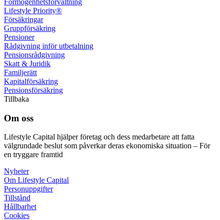
Förmögenhets­förvaltning
Lifestyle Priority®
Försäkringar
Grupp­försäkring
Pensioner
Rådgivning inför utbetalning
Pensions­rådgivning
Skatt & Juridik
Familje­rätt
Kapital­försäkring
Pensions­försäkring
Tillbaka
Om oss
Lifestyle Capital hjälper företag och dess medarbetare att fatta
välgrundade beslut som påverkar deras ekonomiska situation – För
en tryggare framtid
Nyheter
Om Lifestyle Capital
Person­uppgifter
Tillstånd
Hållbarhet
Cookies