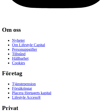
Om oss
Nyheter
Om Lifestyle Capital
Person­uppgifter
Tillstånd
Hållbarhet
Cookies
Företag
Tjänste­pension
Försäkringar
Placera företagets kapital
Lifestyle Access®
Privat