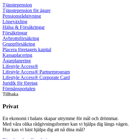
Tjänste­pension
Tjänste­pension för ägare
Pensions­rådgivning
Löne­växling
Hälsa & Försäkringar
Försäkringar
Avbrotts­försäkring
Grupp­försäkring
Placera företagets kapital
Kassa­placering
Ägar­planering
Lifestyle Access®
Lifestyle Access® Partnerprogram
Lifestyle Access® Corporate Card
Juridik för företag
Förmånsportalen
Tillbaka
Privat
En ekonomi i balans skapar utrymme för mål och drömmar.
Med våra olika rådgivningsformer kan vi hjälpa dig längs vägen.
Hur kan vi bäst hjälpa dig att nå dina mål?