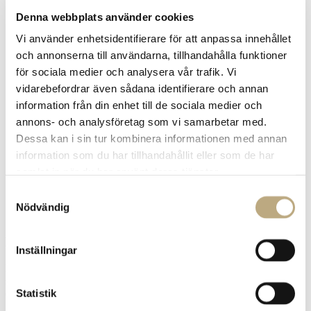
Denna webbplats använder cookies
Vi använder enhetsidentifierare för att anpassa innehållet
och annonserna till användarna, tillhandahålla funktioner
för sociala medier och analysera vår trafik. Vi
vidarebefordrar även sådana identifierare och annan
information från din enhet till de sociala medier och
annons- och analysföretag som vi samarbetar med.
Dessa kan i sin tur kombinera informationen med annan
information som du har tillhandahållit eller som de har
samlat in när du har använt deras tjänster.
Samtyckesval
Nödvändig
Planera för pensionen
Inställningar
Har du en plan för din framtida lön? Som egenföretagare måste du
själv se till att säkra din framtida lön. Tjänstepensionen är viktig då
Statistik
den utgör mellan 20–50 procent av den totala pensionen.