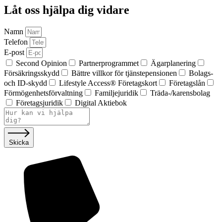
Låt oss hjälpa dig vidare
Namn
Telefon
E-post
Second Opinion
Partnerprogrammet
Ägar­planering
Försäkringsskydd
Bättre villkor för tjänstepensionen
Bolags-
och ID-skydd
Lifestyle Access® Företagskort
Företagslån
Förmögenhets­förvaltning
Familjejuridik
Träda-/karensbolag
Företagsjuridik
Digital Aktiebok
Skicka