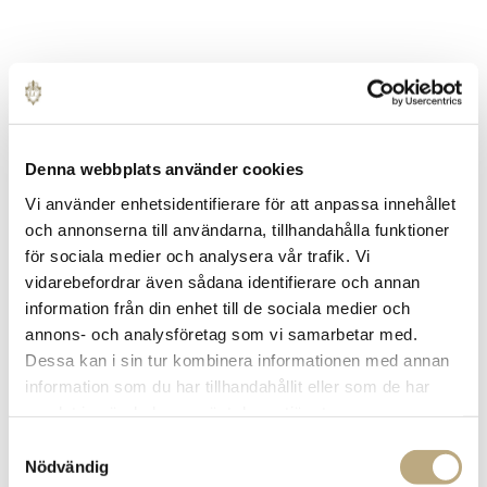
Denna webbplats använder cookies
Vi använder enhetsidentifierare för att anpassa innehållet
och annonserna till användarna, tillhandahålla funktioner
för sociala medier och analysera vår trafik. Vi
vidarebefordrar även sådana identifierare och annan
information från din enhet till de sociala medier och
annons- och analysföretag som vi samarbetar med.
Dessa kan i sin tur kombinera informationen med annan
information som du har tillhandahållit eller som de har
samlat in när du har använt deras tjänster.
Samtyckesval
Nödvändig