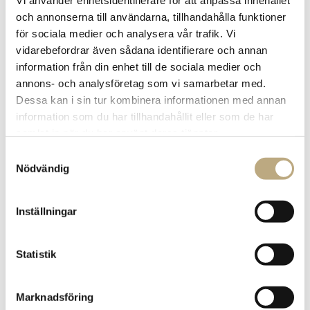
Vi använder enhetsidentifierare för att anpassa innehållet
och annonserna till användarna, tillhandahålla funktioner
för sociala medier och analysera vår trafik. Vi
vidarebefordrar även sådana identifierare och annan
information från din enhet till de sociala medier och
annons- och analysföretag som vi samarbetar med.
Dessa kan i sin tur kombinera informationen med annan
information som du har tillhandahållit eller som de har
samlat in när du har använt deras tjänster.
Snart dags att
Samtyckesval
Nödvändig
deklarera
Här hittar du information om årets deklaration. Kom ihåg
Inställningar
att den ska vara inlämnad senast den 2 maj 2023. När det
gäller förra årets inkomster och avdrag återstår inte så
Statistik
mycket mer än att kontrollera uppgifter och godkänna
deklarationen, men det kan löna sig att ägna någon minut
åt att granska de redan ifyllda uppgifterna. För företagare
Marknadsföring
finns det en hel del man kan påverka, även i