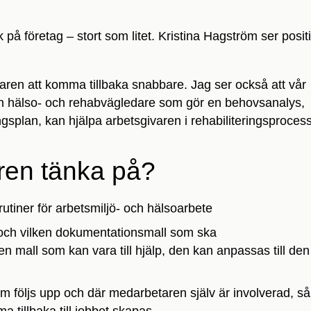
 på företag – stort som litet. Kristina Hagström ser posit
taren att komma tillbaka snabbare. Jag ser också att vår
 en hälso- och rehabvägledare som gör en behovsanalys,
gsplan, kan hjälpa arbetsgivaren i rehabiliteringsproces
ren tänka på?
 rutiner för arbetsmiljö- och hälsoarbete
 och vilken dokumentationsmall som ska
n mall som kan vara till hjälp, den kan anpassas till de
om följs upp och där medarbetaren själv är involverad, så
a tillbaka till jobbet skapas