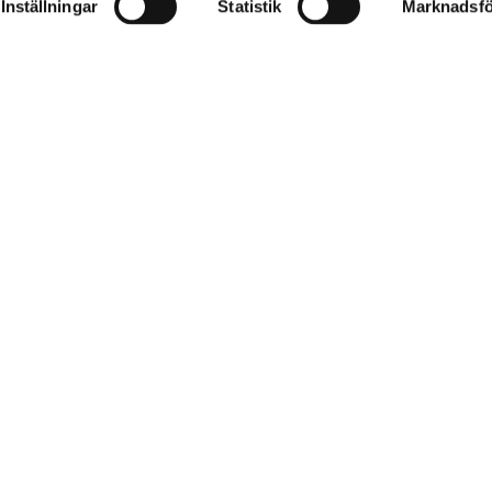
Inställningar
Statistik
Marknadsfö
x 200 000 kronor per företag och år.
Här kan du läsa m
Företag
Privat
Tjänste­pension
Förmögenhe
al
Försäkringar
Försäkring
Placera företagets kapital
Pensioner
Lifestyle Access®
Skatt & Jur