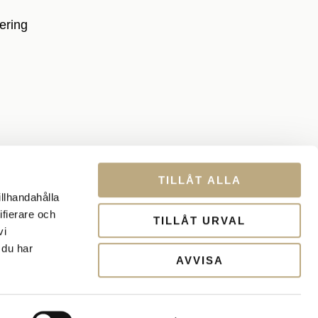
ering
TILLÅT ALLA
illhandahålla
ifierare och
TILLÅT URVAL
vi
rpta
 du har
AVVISA
ssan.