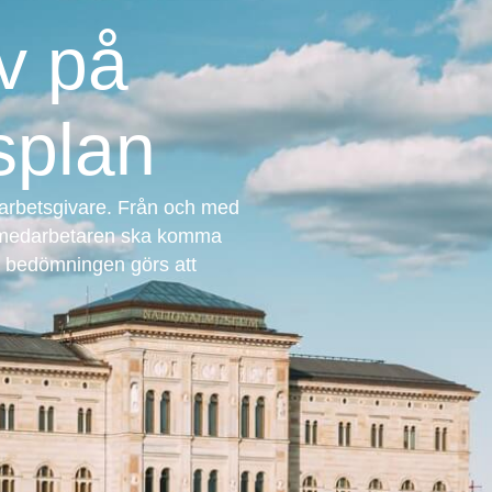
v på
splan
ör arbetsgivare. Från och med
r medarbetaren ska komma
om bedömningen görs att