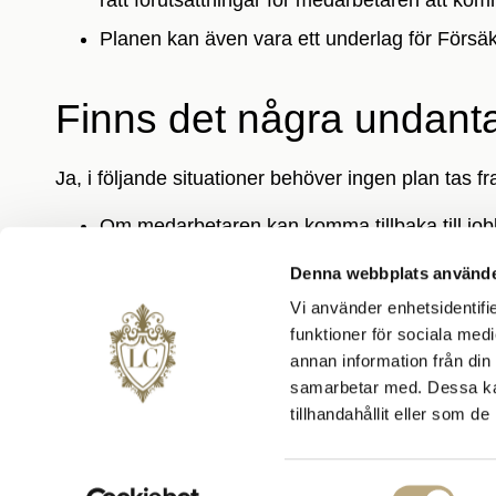
Planen kan även vara ett underlag för Försä
Finns det några undant
Ja, i följande situationer behöver ingen plan tas f
Om medarbetaren kan komma tillbaka till jobb
Om medarbetarens hälsa bedöms vara så dålig a
Denna webbplats använde
Om medarbetaren inte förväntas kunna komma t
Vi använder enhetsidentifie
funktioner för sociala medi
annan information från din
Kan företag få bidrag elle
samarbetar med. Dessa kan
tillhandahållit eller som d
lagkravet?
Samtyckesval
Om ett företag behöver få hjälp att ta fram och g