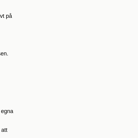
ivt på
sen.
n egna
 att