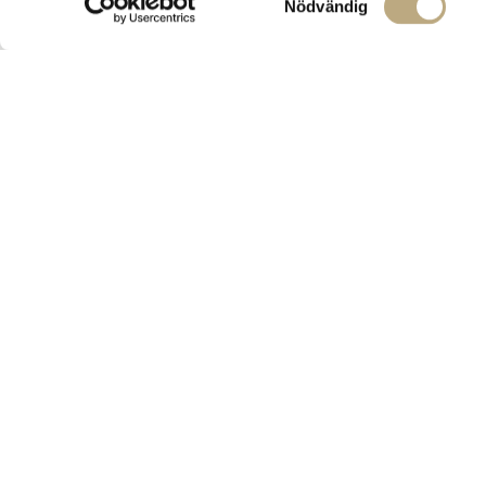
Nödvändig
Upp till 10 000 kronor per medarbetare och år, ma
bidrag och hjälp
Om oss
Nyheter
Om Lifestyle Capit
Person­uppgifter
Tillstånd
Hållbarhet
Cookies