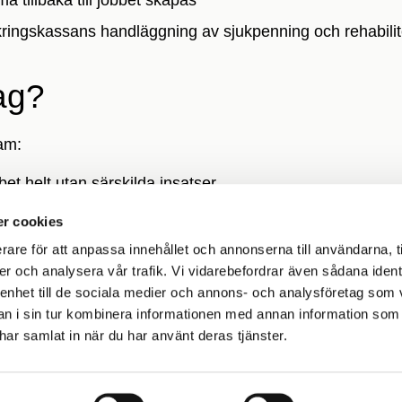
kringskassans handläggning av sjukpenning och rehabilit
ag?
ram:
et helt utan särskilda insatser
tt en plan inte kan tas fram för tillfället
r cookies
illbaka till jobbet oavsett insatser
rare för att anpassa innehållet och annonserna till användarna, t
er och analysera vår trafik. Vi vidarebefordrar även sådana ident
 enhet till de sociala medier och annons- och analysföretag som 
r hjälp för att följa det skä
 i sin tur kombinera informationen med annan information som
e har samlat in när du har använt deras tjänster.
enomföra en plan går det att söka stöd hos Försäkringska