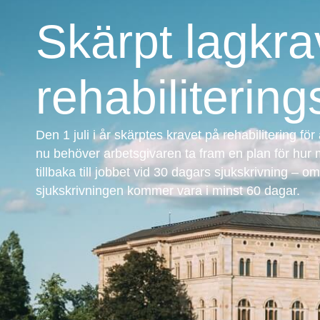
Skärpt lagkra
rehabilitering
Den 1 juli i år skärptes kravet på rehabilitering f
nu behöver arbetsgivaren ta fram en plan för hu
tillbaka till jobbet vid 30 dagars sjukskrivning – 
sjukskrivningen kommer vara i minst 60 dagar.