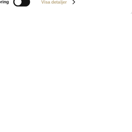
ring
Visa detaljer
er om
Kontakta oss
ts­förvaltning
info@lifestylecapital.se
ar
08-677 78 00
Norrtullsgatan 6
idik
113 29 Stockholm