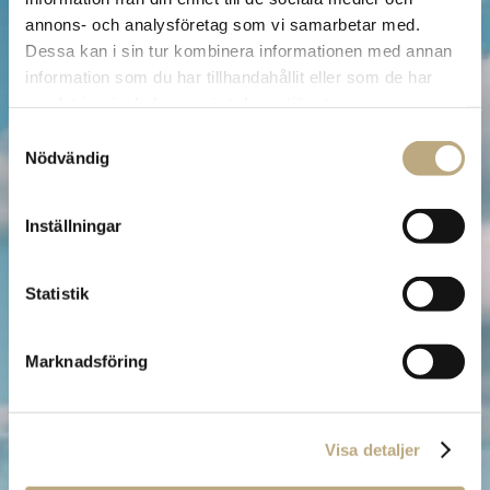
annons- och analysföretag som vi samarbetar med.
Dessa kan i sin tur kombinera informationen med annan
information som du har tillhandahållit eller som de har
samlat in när du har använt deras tjänster.
Samtyckesval
Nödvändig
Senaste numret
Inställningar
av Lifestyle
Magazine
Statistik
Ny utgåva ute nu!
Marknadsföring
Visa detaljer