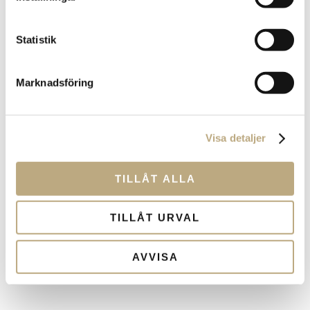
framgångsrik
sparare
Statistik
Att spara smart till sin framtida lön är enkelt. Du kan
jämföra det med ett bra löpsteg eller en fin golfsving.
Marknadsföring
Visa detaljer
TILLÅT ALLA
TILLÅT URVAL
AVVISA