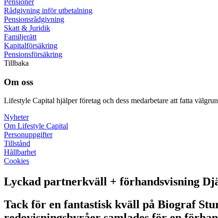
Pensioner
Rådgivning inför utbetalning
Pensions­rådgivning
Skatt & Juridik
Familje­rätt
Kapital­försäkring
Pensions­försäkring
Tillbaka
Om oss
Lifestyle Capital hjälper företag och dess medarbetare att fatta välgr
Nyheter
Om Lifestyle Capital
Person­uppgifter
Tillstånd
Hållbarhet
Cookies
Lyckad partnerkväll + förhandsvisning Dj
Tack för en fantastisk kväll på Biograf St
redovisningsbyråer samlades för en förhand