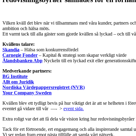
Vilken kväll det blev när vi tillsammans med våra kunder, partners oc
ambition och hälsa möts.
Ett varmt tack till alla gäster som gjorde kvällen så lyckad – och till 
Kvällens talare:
Skandia
– Hälsa som konkurrensfördel
Carnegie Fonder
– Kapital & strategi som skapar verkligt värde
Ålandsbanken Abp
Nyckeln till en lyckad exit eller generationsskift
Medverkande partners:
BG Institute
Allt om Juridik
Nordiska Värdepappersregistret (NVR)
Your Company Sweden
Kvällen blev ett tydligt bevis på hur viktigt det är att se helheten i 
eventet gå vidare till vår —- >
event sida.
Extra roligt var det att få dela vår vision kring hur redovisningsbyråer ka
Tack för ert förtroende, ert engagemang och alla inspirerande samtal 
Vi ser redan fram emot nästa tillfälle att samla vårt nätverk.