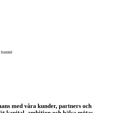
 framtid
ammans med våra kunder, partners och
ät kapital, ambition och hälsa mötas.