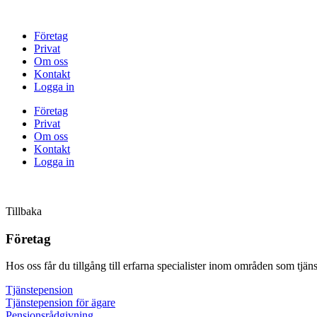
Hoppa
till
Företag
innehåll
Privat
Om oss
Kontakt
Logga in
Företag
Privat
Om oss
Kontakt
Logga in
Tillbaka
Företag
Hos oss får du tillgång till erfarna specialister inom områden som tjä
Tjänste­pension
Tjänste­pension för ägare
Pensions­rådgivning