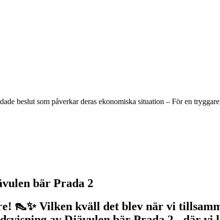
undade beslut som påverkar deras ekonomiska situation – För en tryggare
ävulen bär Prada 2
ure! 👠✨ Vilken kväll det blev när vi tills
svisning av Djävulen bär Prada 2 - där vi l