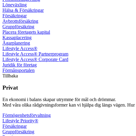
Löne­växling
Hälsa & Försäkringar
Försäkringar
Avbrotts­försäkring
Grupp­försäkring
Placera företagets kapital
Kassa­placering
Ägar­planering
Lifestyle Access®
Lifestyle Access® Partnerprogram
Lifestyle Access® Corporate Card
Juridik för företag
Förmånsportalen
Tillbaka
Privat
En ekonomi i balans skapar utrymme för mål och drömmar.
Med våra olika rådgivningsformer kan vi hjälpa dig längs vägen. Hur k
Förmögenhets­förvaltning
Lifestyle Priority®
Försäkringar
Grupp­försäkring