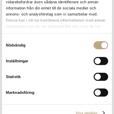
vidarebefordrar även sådana identifierare och annan
information från din enhet till de sociala medier och
annons- och analysföretag som vi samarbetar med.
Dessa kan i sin tur kombinera informationen med annan
information som du har tillhandahållit eller som de har
samlat in när du har använt deras tjänster.
Samtyckesval
Nödvändig
Lifestyle Capital
Inställningar
utsedd till
Branschvinnare
Statistik
2022
Marknadsföring
Visa detaljer