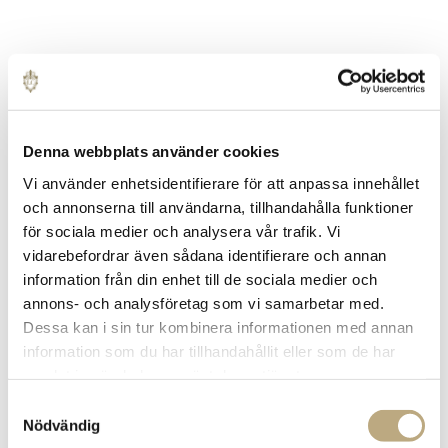
Denna webbplats använder cookies
Vi använder enhetsidentifierare för att anpassa innehållet
och annonserna till användarna, tillhandahålla funktioner
för sociala medier och analysera vår trafik. Vi
vidarebefordrar även sådana identifierare och annan
information från din enhet till de sociala medier och
annons- och analysföretag som vi samarbetar med.
Dessa kan i sin tur kombinera informationen med annan
information som du har tillhandahållit eller som de har
Lifestyle Capital
samlat in när du har använt deras tjänster.
Samtyckesval
lanserar nästa
Nödvändig