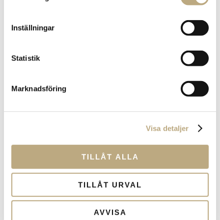
Efter Feds
räntesänkning: Så
Inställningar
kan börsen
Statistik
utvecklas under
2024
Marknadsföring
Visa detaljer
TILLÅT ALLA
TILLÅT URVAL
AVVISA