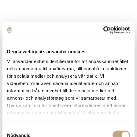
Denna webbplats använder cookies
Vi använder enhetsidentifierare för att anpassa innehållet
och annonserna till användarna, tillhandahålla funktioner
för sociala medier och analysera vår trafik. Vi
vidarebefordrar även sådana identifierare och annan
information från din enhet till de sociala medier och
annons- och analysföretag som vi samarbetar med.
Dessa kan i sin tur kombinera informationen med annan
information som du har tillhandahållit eller som de har
samlat in när du har använt deras tjänster.
Samtyckesval
Nödvändig