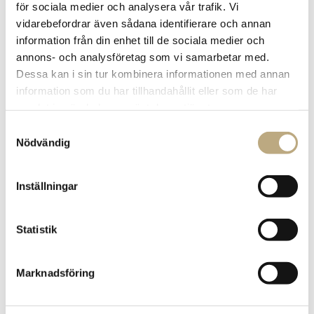
för sociala medier och analysera vår trafik. Vi
vidarebefordrar även sådana identifierare och annan
information från din enhet till de sociala medier och
annons- och analysföretag som vi samarbetar med.
Dessa kan i sin tur kombinera informationen med annan
information som du har tillhandahållit eller som de har
Extra trygghet
samlat in när du har använt deras tjänster.
Samtyckesval
med testamente
Nödvändig
och
Inställningar
framtidsfullmakt
Statistik
Vill du skapa extra trygghet för dig och din familj? Med en
framtidsfullmakt kan du bestämma vem som ska bevaka
dina intressen eller ta beslut om din ekonomi. Ett tydligt
Marknadsföring
testamente ökar också din och din familjs trygghet och
minskar risken för framtida tvister. Rätt förberedelser gör