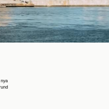
r nya
grund