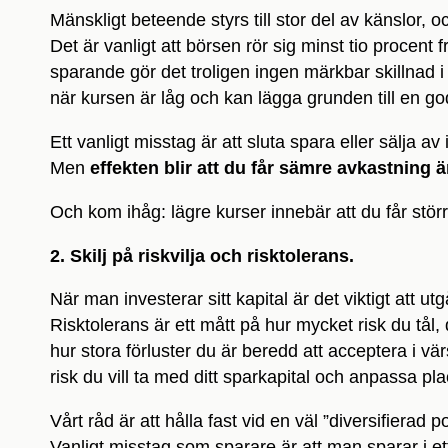
Mänskligt beteende styrs till stor del av känslor,
Det är vanligt att börsen rör sig minst tio procent fr
sparande gör det troligen ingen märkbar skillnad 
när kursen är låg och kan lägga grunden till en go
Ett vanligt misstag är att sluta spara eller sälja a
Men
effekten blir att du får sämre avkastning 
Och kom ihåg: lägre kurser innebär att du får störr
2. Skilj på riskvilja och risktolerans.
När man investerar sitt kapital är det viktigt att utg
Risktolerans är ett mått på hur mycket risk du tål, d
hur stora förluster du är beredd att acceptera i vär
risk du vill ta med ditt sparkapital och anpassa plac
Vårt råd är att hålla fast vid en väl ”diversifierad
Vanligt misstag som sparare är att man sparar i et