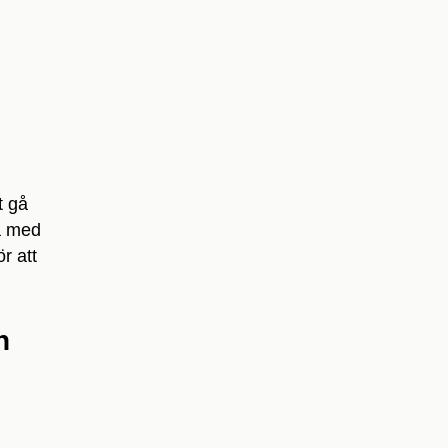
t gå
ta med
r att
h