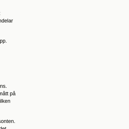
t
ndelar
upp.
ans.
 mått på
ilken
isonten.
det