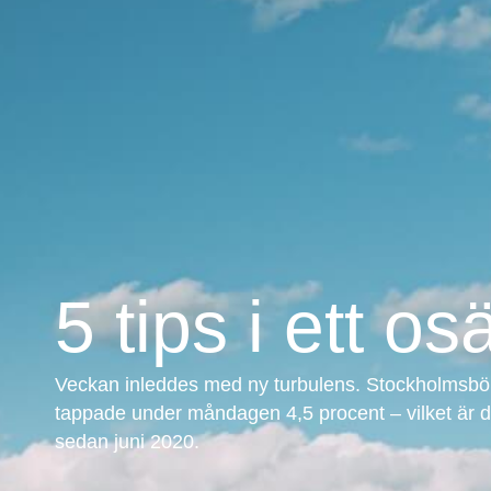
5 tips i ett o
Veckan inleddes med ny turbulens. Stockholmsb
tappade under måndagen 4,5 procent – vilket är de
sedan juni 2020.