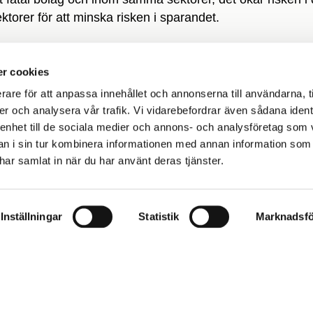
ektorer för att minska risken i sparandet.
r cookies
 Det innebär att du kan ta olika grad av risk i ditt spara
rare för att anpassa innehållet och annonserna till användarna, t
lång tid och som därefter har en lång utbetalningstid.
er och analysera vår trafik. Vi vidarebefordrar även sådana ident
et utifrån om du ska ha kapitalet om 5 år eller 35 år.
 enhet till de sociala medier och annons- och analysföretag som 
 leder till att du avstår från möjligheten att få avkastning 
 i sin tur kombinera informationen med annan information som
e har samlat in när du har använt deras tjänster.
a rådet att placera en större andel av ditt pensionsspara
der. Välj istället en större andel räntefonder som minskar
Inställningar
Statistik
Marknadsfö
t vara bra att ta ut det när det är volatilt på börsen.
åg ränta, och på sikt förlorar ditt sparande i värde.