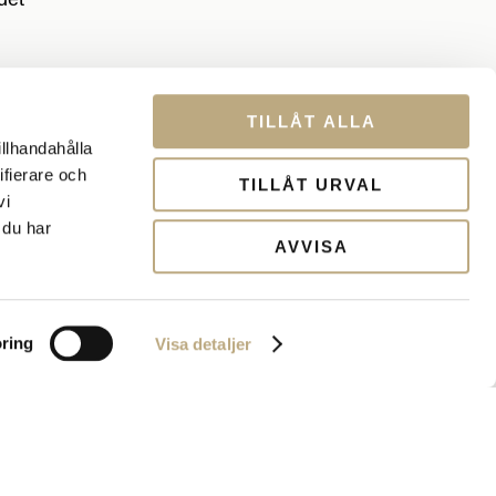
TILLÅT ALLA
nde.
illhandahålla
ifierare och
TILLÅT URVAL
vi
på det
 du har
AVVISA
nde i
ring
Visa detaljer