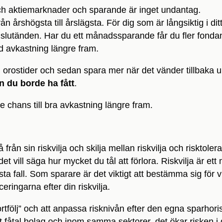
 och aktiemarknader och sparande är inget undantag.
ån årshögsta till årslägsta. För dig som är långsiktig i dit
i slutänden. Har du ett månadssparande får du fler fonda
d avkastning längre fram.
v i orostider och sedan spara mer när det vänder tillbaka 
än du borde ha fått
.
e chans till bra avkastning längre fram.
å från sin riskvilja och skilja mellan riskvilja och risktoler
et vill säga hur mycket du tål att förlora. Riskvilja är ett
sta fall. Som sparare är det viktigt att bestämma sig för v
eringarna efter din riskvilja.
 portfölj” och att anpassa risknivån efter den egna sparhor
t fåtal bolag och inom samma sektorer, det ökar risken i 