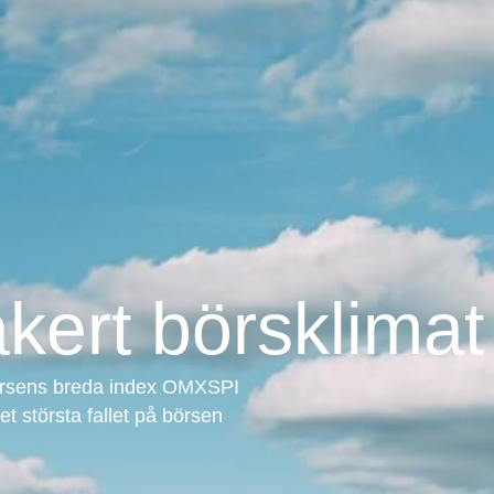
säkert börsklimat
örsens breda index OMXSPI
t största fallet på börsen